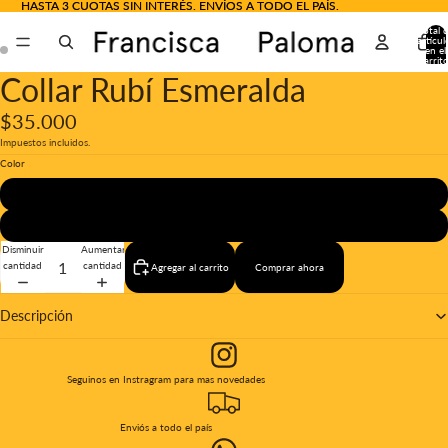
HASTA 3 CUOTAS SIN INTERÉS. ENVÍOS A TODO EL PAÍS.
HASTA 3 CUOTAS SIN INTERÉS. ENVÍOS A TODO EL PAÍS.
Total 
artícul
en el
carrito
0
Collar Rubí Esmeralda
Abrir
Abrir
imagen
imagen
a
a
$35.000
pantalla
pantalla
Impuestos incluidos.
completa
completa
Color
Cadena Plateada
Cadena Dorada
Disminuir
Aumentar
cantidad
cantidad
Agregar al carrito
Comprar ahora
Descripción
Seguinos en Instragram para mas novedades
Enviós a todo el país