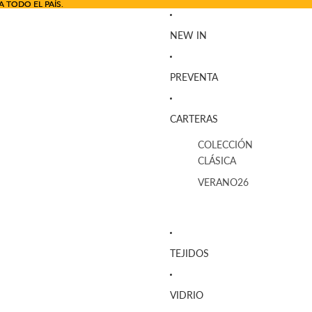
A TODO EL PAÍS.
A TODO EL PAÍS.
NEW IN
PREVENTA
CARTERAS
COLECCIÓN
CLÁSICA
VERANO26
TEJIDOS
VIDRIO